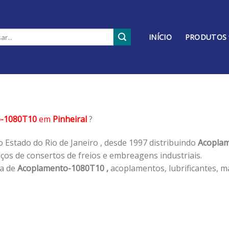
INÍCIO
PRODUTOS
o-1080T10
em
Pinheiral
?
 Estado do Rio de Janeiro , desde 1997 distribuindo
Acoplam
os de consertos de freios e embreagens industriais.
ha de
Acoplamento-1080T10 ,
acoplamentos, lubrificantes, m