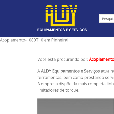
Skip
to
content
Acoplamento-1080T10 em Pinheiral
Você está procurando por:
Acoplament
A
ALDY Equipamentos e Serviços
atua no
ferramentas, bem como prestando serviç
A empresa dispõe da mais completa lin
limitadores de torque.