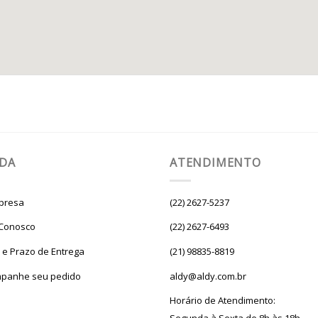
UDA
ATENDIMENTO
presa
(22) 2627-5237
 Conosco
(22) 2627-6493
e e Prazo de Entrega
(21) 98835-8819
panhe seu pedido
aldy@aldy.com.br
Horário de Atendimento: