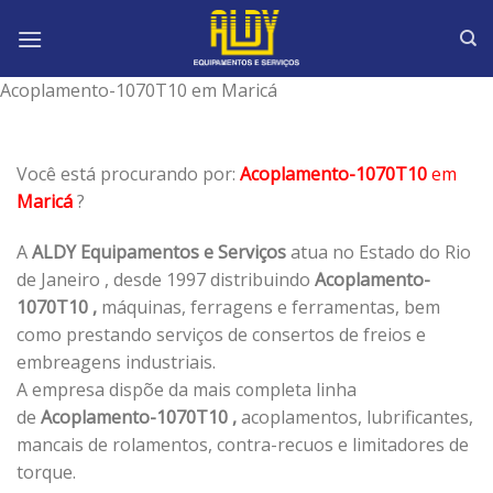
Skip
to
content
Acoplamento-1070T10 em Maricá
Você está procurando por:
Acoplamento-1070T10
em
Maricá
?
A
ALDY Equipamentos e Serviços
atua no Estado do Rio
de Janeiro , desde 1997 distribuindo
Acoplamento-
1070T10 ,
máquinas, ferragens e ferramentas, bem
como prestando serviços de consertos de freios e
embreagens industriais.
A empresa dispõe da mais completa linha
de
Acoplamento-1070T10 ,
acoplamentos, lubrificantes,
mancais de rolamentos, contra-recuos e limitadores de
torque.