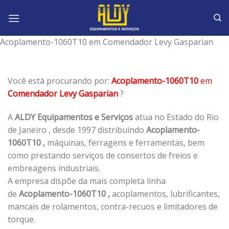
Skip
to
content
Acoplamento-1060T10 em Comendador Levy Gasparian
Você está procurando por:
Acoplamento-1060T10
em
Comendador Levy Gasparian
?
A
ALDY Equipamentos e Serviços
atua no Estado do Rio
de Janeiro , desde 1997 distribuindo
Acoplamento-
1060T10 ,
máquinas, ferragens e ferramentas, bem
como prestando serviços de consertos de freios e
embreagens industriais.
A empresa dispõe da mais completa linha
de
Acoplamento-1060T10 ,
acoplamentos, lubrificantes,
mancais de rolamentos, contra-recuos e limitadores de
torque.