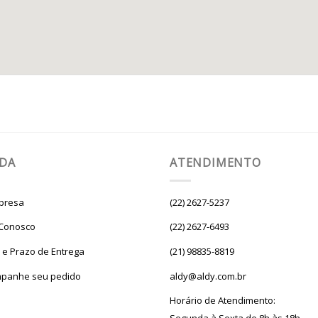
UDA
ATENDIMENTO
presa
(22) 2627-5237
 Conosco
(22) 2627-6493
e e Prazo de Entrega
(21) 98835-8819
panhe seu pedido
aldy@aldy.com.br
Horário de Atendimento: