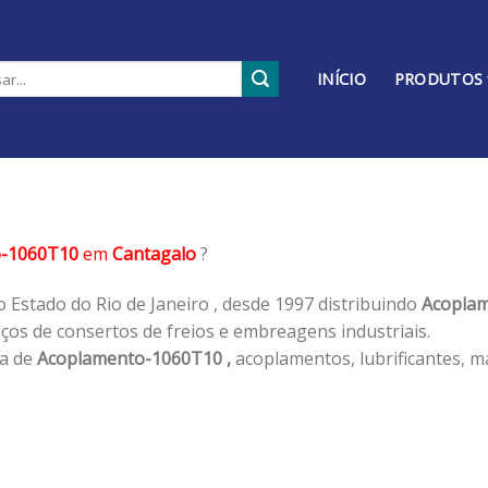
INÍCIO
PRODUTOS
o-1060T10
em
Cantagalo
?
 Estado do Rio de Janeiro , desde 1997 distribuindo
Acoplam
os de consertos de freios e embreagens industriais.
ha de
Acoplamento-1060T10 ,
acoplamentos, lubrificantes, m