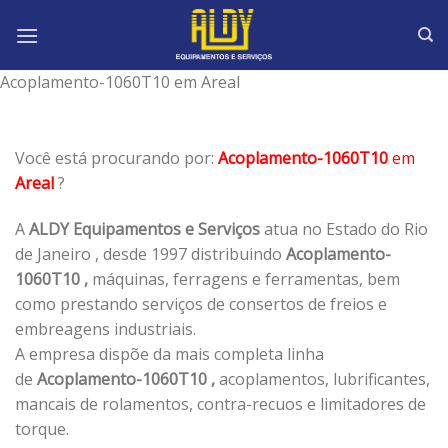
Skip
to
content
Acoplamento-1060T10 em Areal
Você está procurando por:
Acoplamento-1060T10
em
Areal
?
A
ALDY Equipamentos e Serviços
atua no Estado do Rio
de Janeiro , desde 1997 distribuindo
Acoplamento-
1060T10 ,
máquinas, ferragens e ferramentas, bem
como prestando serviços de consertos de freios e
embreagens industriais.
A empresa dispõe da mais completa linha
de
Acoplamento-1060T10 ,
acoplamentos, lubrificantes,
mancais de rolamentos, contra-recuos e limitadores de
torque.