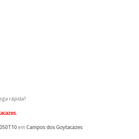
ega rápida?
acazes.
1050T10
em
Campos dos Goytacazes