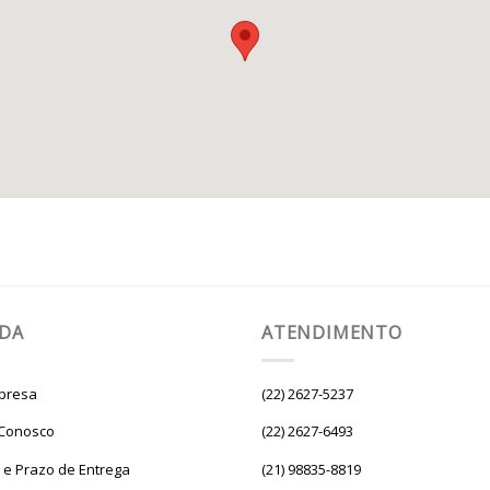
UDA
ATENDIMENTO
presa
(22) 2627-5237
 Conosco
(22) 2627-6493
e e Prazo de Entrega
(21) 98835-8819