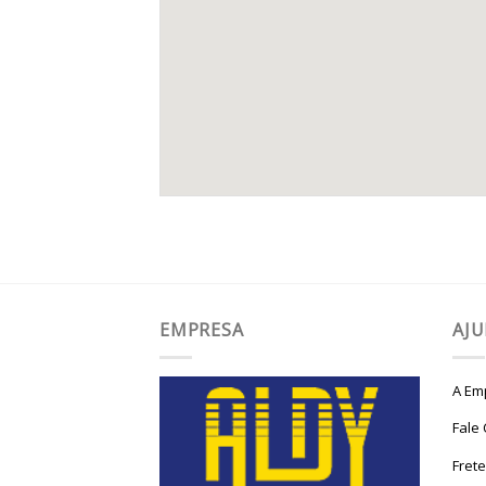
EMPRESA
AJ
A Em
Fale
Fret