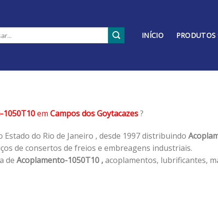
INÍCIO
PRODUTOS
o-1050T10
em
Campos dos Goytacazes
?
 Estado do Rio de Janeiro , desde 1997 distribuindo
Acoplam
os de consertos de freios e embreagens industriais.
ha de
Acoplamento-1050T10 ,
acoplamentos, lubrificantes, m