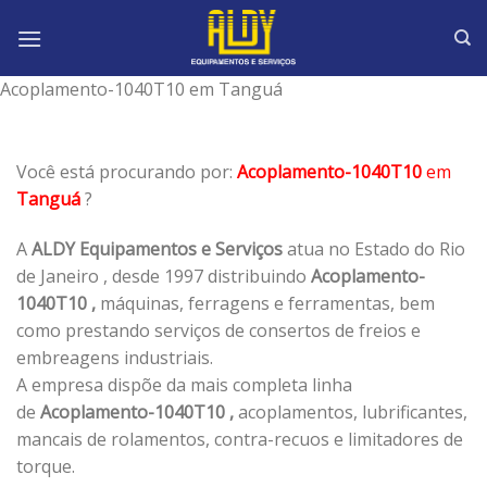
Skip
to
content
Acoplamento-1040T10 em Tanguá
Você está procurando por:
Acoplamento-1040T10
em
Tanguá
?
A
ALDY Equipamentos e Serviços
atua no Estado do Rio
de Janeiro , desde 1997 distribuindo
Acoplamento-
1040T10 ,
máquinas, ferragens e ferramentas, bem
como prestando serviços de consertos de freios e
embreagens industriais.
A empresa dispõe da mais completa linha
de
Acoplamento-1040T10 ,
acoplamentos, lubrificantes,
mancais de rolamentos, contra-recuos e limitadores de
torque.