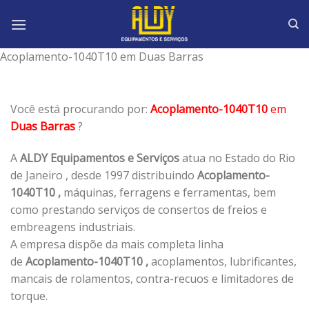
Skip
to
content
Acoplamento-1040T10 em Duas Barras
Você está procurando por:
Acoplamento-1040T10
em
Duas Barras
?
A
ALDY Equipamentos e Serviços
atua no Estado do Rio
de Janeiro , desde 1997 distribuindo
Acoplamento-
1040T10 ,
máquinas, ferragens e ferramentas, bem
como prestando serviços de consertos de freios e
embreagens industriais.
A empresa dispõe da mais completa linha
de
Acoplamento-1040T10 ,
acoplamentos, lubrificantes,
mancais de rolamentos, contra-recuos e limitadores de
torque.