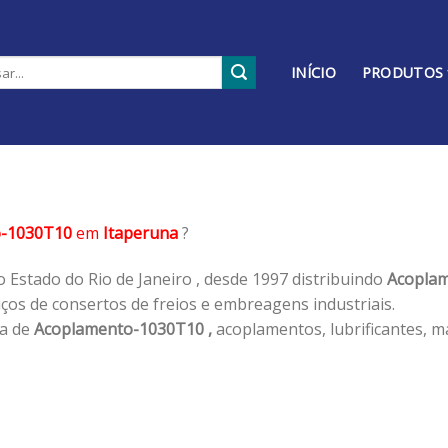
INÍCIO
PRODUTOS
o-1030T10
em
Itaperuna
?
 Estado do Rio de Janeiro , desde 1997 distribuindo
Acoplam
os de consertos de freios e embreagens industriais.
ha de
Acoplamento-1030T10 ,
acoplamentos, lubrificantes, m