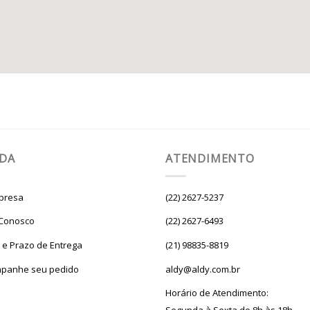
UDA
ATENDIMENTO
presa
(22) 2627-5237
 Conosco
(22) 2627-6493
e e Prazo de Entrega
(21) 98835-8819
panhe seu pedido
aldy@aldy.com.br
Horário de Atendimento: