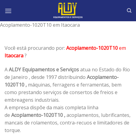
Skip
to
content
Acoplamento-1020T10 em Itaocara
Você está procurando por:
Acoplamento-1020T10
em
Itaocara
?
A
ALDY Equipamentos e Serviços
atua no Estado do Rio
de Janeiro , desde 1997 distribuindo
Acoplamento-
1020T10 ,
máquinas, ferragens e ferramentas, bem
como prestando serviços de consertos de freios e
embreagens industriais.
A empresa dispõe da mais completa linha
de
Acoplamento-1020T10 ,
acoplamentos, lubrificantes,
mancais de rolamentos, contra-recuos e limitadores de
torque.